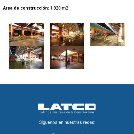
Área de construcción:
1.820 m2
Síguenos en nuestras redes:
F
I
L