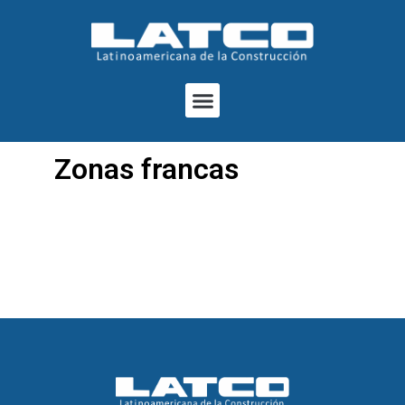
Ir
al
contenido
Menu
Zonas francas