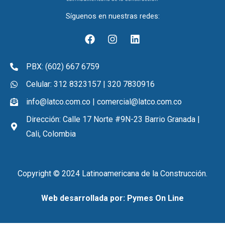
Síguenos en nuestras redes:
F
I
L
a
n
i
c
s
n
e
t
k
PBX: (602) 667 6759
b
a
e
o
g
d
Celular: 312 8323157 | 320 7830916
o
r
i
info@latco.com.co | comercial@latco.com.co
k
a
n
m
Dirección: Calle 17 Norte #9N-23 Barrio Granada |
Cali, Colombia
Copyright © 2024 Latinoamericana de la Construcción.
Web desarrollada por:
Pymes On Line