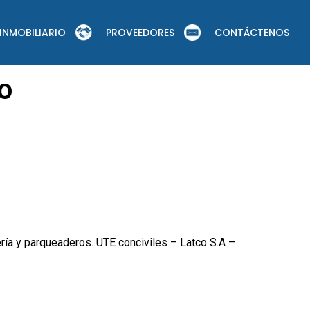
INMOBILIARIO
PROVEEDORES
CONTÁCTENOS
io
ería y parqueaderos. UTE conciviles – Latco S.A –