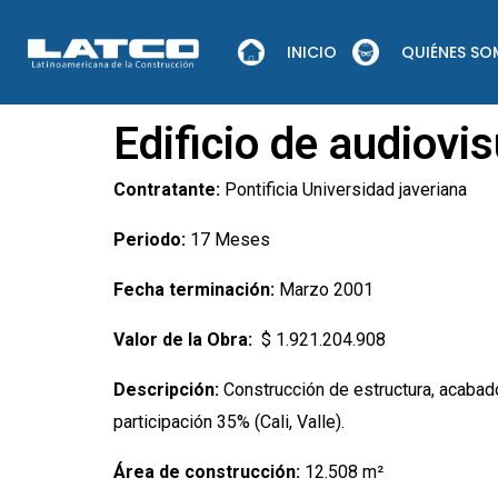
Ir
al
INICIO
QUIÉNES S
contenido
Edificio de audiovis
Contratante:
Pontificia Universidad javeriana
Periodo:
17
Meses
Fecha terminación:
Marzo 2001
Valor de la Obra:
$ 1.921.204.908
Descripción:
Construcción de estructura, acabado
participación 35% (Cali, Valle).
Área de construcción:
12.508 m²