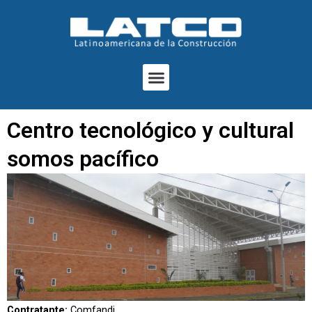
Ir
al
contenido
Menu
Centro tecnológico y cultural
somos pacífico
Contratante:
Comfandi