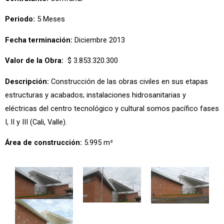
Periodo:
5
Meses
Fecha terminación:
Diciembre 2013
Valor de la Obra:
$ 3.853.320.300
Descripción:
Construcción de las obras civiles en sus etapas
estructuras y acabados; instalaciones hidrosanitarias y
eléctricas del centro tecnológico y cultural somos pacífico fases
I, II y III (Cali, Valle).
Área de construcción:
5.995 m²