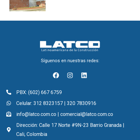
Síguenos en nuestras redes:
F
I
L
a
n
i
c
s
n
e
t
k
PBX: (602) 667 6759
b
a
e
o
g
d
Celular: 312 8323157 | 320 7830916
o
r
i
info@latco.com.co | comercial@latco.com.co
k
a
n
m
Dirección: Calle 17 Norte #9N-23 Barrio Granada |
Cali, Colombia