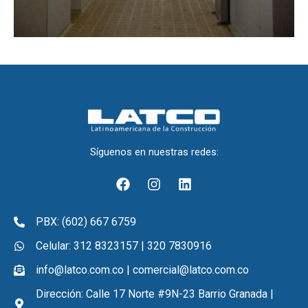
Síguenos en nuestras redes:
F
I
L
a
n
i
c
s
n
e
t
k
PBX: (602) 667 6759
b
a
e
o
g
d
Celular: 312 8323157 | 320 7830916
o
r
i
info@latco.com.co | comercial@latco.com.co
k
a
n
m
Dirección: Calle 17 Norte #9N-23 Barrio Granada |