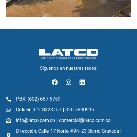
Síguenos en nuestras redes:
F
I
L
a
n
i
c
s
n
e
t
k
PBX: (602) 667 6759
b
a
e
o
g
d
Celular: 312 8323157 | 320 7830916
o
r
i
info@latco.com.co | comercial@latco.com.co
k
a
n
m
Dirección: Calle 17 Norte #9N-23 Barrio Granada |