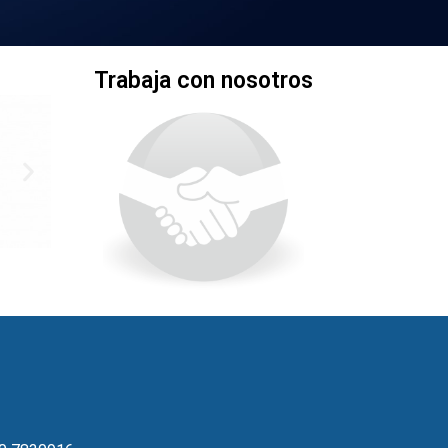
s
Trabaja con nosotros
l
i
d
e